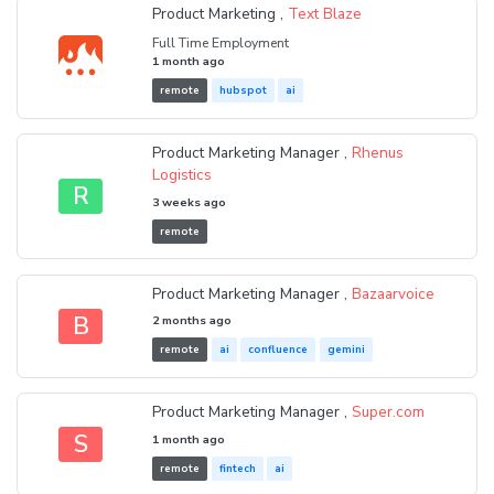
Product Marketing ,
Text Blaze
Full Time Employment
1 month ago
remote
hubspot
ai
Product Marketing Manager ,
Rhenus
Logistics
R
3 weeks ago
remote
Product Marketing Manager ,
Bazaarvoice
B
2 months ago
remote
ai
confluence
gemini
Product Marketing Manager ,
Super.com
S
1 month ago
remote
fintech
ai