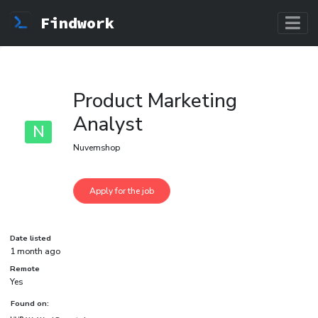
Findwork
Product Marketing
Analyst
N
Nuvemshop
Date listed
1 month ago
Remote
Yes
Found on: