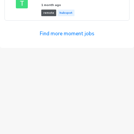
T
1 month ago
remote
hubspot
Find more moment jobs