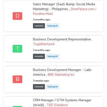
Sales Manager (SaaS &amp; Social Media
Marketing) - Philippines ,
DinePalace.com /
Foodme.Mobi
D
2 months ago
remote
hubspot
Business Development Representative ,
Togetherhood
T
2 months ago
remote
hubspot
Business Development Manager - Latin
America ,
BBE Marketing Inc
B
3 weeks ago
remote
hubspot
CRM Manager / GTM Systems Manager
(m/w/d) ,
TKD Solutions