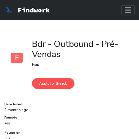
Findwork
Bdr - Outbound - Pré-
Vendas
F
Fiap
Date listed
2 months ago
Remote
Yes
Found on: