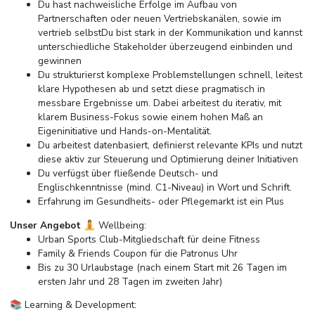
Du hast nachweisliche Erfolge im Aufbau von
Partnerschaften oder neuen Vertriebskanälen, sowie im
vertrieb selbstDu bist stark in der Kommunikation und kannst
unterschiedliche Stakeholder überzeugend einbinden und
gewinnen
Du strukturierst komplexe Problemstellungen schnell, leitest
klare Hypothesen ab und setzt diese pragmatisch in
messbare Ergebnisse um. Dabei arbeitest du iterativ, mit
klarem Business-Fokus sowie einem hohen Maß an
Eigeninitiative und Hands-on-Mentalität.
Du arbeitest datenbasiert, definierst relevante KPIs und nutzt
diese aktiv zur Steuerung und Optimierung deiner Initiativen
Du verfügst über fließende Deutsch- und
Englischkenntnisse (mind. C1-Niveau) in Wort und Schrift.
Erfahrung im Gesundheits- oder Pflegemarkt ist ein Plus
Unser Angebot
🧘 Wellbeing:
Urban Sports Club-Mitgliedschaft für deine Fitness
Family & Friends Coupon für die Patronus Uhr
Bis zu 30 Urlaubstage (nach einem Start mit 26 Tagen im
ersten Jahr und 28 Tagen im zweiten Jahr)
📚 Learning & Development: