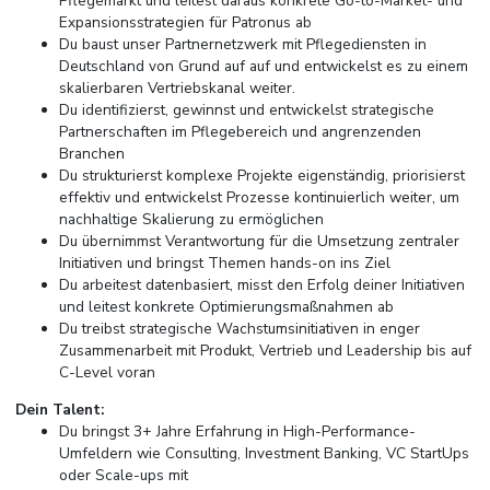
Pflegemarkt und leitest daraus konkrete Go-to-Market- und
Expansionsstrategien für Patronus ab
Du baust unser Partnernetzwerk mit Pflegediensten in
Deutschland von Grund auf auf und entwickelst es zu einem
skalierbaren Vertriebskanal weiter.
Du identifizierst, gewinnst und entwickelst strategische
Partnerschaften im Pflegebereich und angrenzenden
Branchen
Du strukturierst komplexe Projekte eigenständig, priorisierst
effektiv und entwickelst Prozesse kontinuierlich weiter, um
nachhaltige Skalierung zu ermöglichen
Du übernimmst Verantwortung für die Umsetzung zentraler
Initiativen und bringst Themen hands-on ins Ziel
Du arbeitest datenbasiert, misst den Erfolg deiner Initiativen
und leitest konkrete Optimierungsmaßnahmen ab
Du treibst strategische Wachstumsinitiativen in enger
Zusammenarbeit mit Produkt, Vertrieb und Leadership bis auf
C-Level voran
Dein Talent:
Du bringst 3+ Jahre Erfahrung in High-Performance-
Umfeldern wie Consulting, Investment Banking, VC StartUps
oder Scale-ups mit